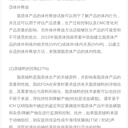
③体外释放
脂质体产品的体外释放试验可以用于了解产品的体内行为，
并且还可以用于评估产品质量，生产过程控制以及CMC变化对
产品质量的影响。另外体外释放方法还能够区分产品的可接受和
不可接受的批次。2015年脂质体指南草案中鼓励建立脂质体产
品的体外和体内相关性(IVIVC)或体外/体内关系(IVIVR)，以建立
合适的体外释放方法，来预测脂质体产品的体内性能。
(2)原辅料的控制(27%)
脂质辅料是脂质体生产的关键原料，并影响着脂质体产品的
质量和性能。因此FDA在审查时要求提供有关脂质辅料的详细信
息，其重要地位与原料药相当。脂质辅料的技术参数可以包括但
不限于来源，理化特性和降解产物(特别是溶血磷脂)。通常基于
ICH Q3B指南中确定的鉴定和定量阈值对脂质体产品中溶血磷脂
和杂质/降解产物在进行监测和控制。此外，如果脂质辅料来源
于动物组织，则应提供传染性或牛海绵状脑病(TSE / BSE)声
明，进而对潜在的神经系统疾病风险进行适当的控制。