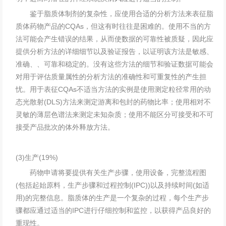
鉴于脂质体制剂的复杂性，应使用合适的分析方法来表征脂
质体药物产品的CQAs，但这有时往往是困难的。使用不当的方
法可能会产生错误的结果，从而使数据的可靠性被质疑，因此应
提供分析方法的详细细节以及验证报告，以证明该方法是敏感、
准确、、可靠和稳定的。没有这些方法的细节和验证数据可能会
对用于评估质量属性的分析方法的准确性和可重复性的产生担
忧。用于表征CQAs不适当方法的实例是使用测定粒径常用的动
态光散射(DLS)方法来测定游离和包封的药物比率；使用相对不
灵敏的薄层色谱法来测定未知杂质；使用不能区分可接受和不可
接受产品批次的体外释放方法。
(3)生产(19%)
药物申请将要提供有关生产步骤，使用设备，完整流程图
(包括起始原料，生产步骤和过程控制(IPC))以及持续时间(如适
用)的完整信息。脂质体的生产是一个复杂的过程，每个生产步
骤都应通过适当的IPC进行仔细控制和监控，以获得产品良好的
重现性。