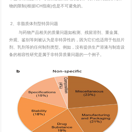
物的限制(根据ICH指南)也是不可避免的。
2
、非脂质体剂型特异问题
与药物产品相关的质量问题如检测、残留溶剂、重金属、
外观、鉴别等则被认为是非特异性的，因为它们也适用于包括片
剂、乳剂等的任何制剂类型。例如，没有提供生产溶液与制造设
备的相容性研究是属于非特异质量问题的一个例子。