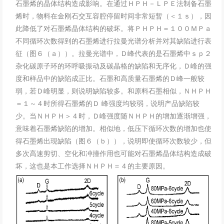
石墨烯的晶体结构造成影响。在通过ＨＰＨ－ＬＰＥ法制备石墨
烯时，物料在金刚石交互容腔停留时间非常短暂（＜１ｓ），因
此降低了对石墨烯晶体结构的破坏。将ＰＨＰＨ＝１００ＭＰａ
不同循环次数得到的石墨烯进行拉曼光谱分析并对其缺陷进行表
征（图６（ａ））。拉曼光谱中，Ｄ峰代表的是石墨烯中ｓｐ２
杂化碳原子环的环呼吸振动及碳晶格的缺陷和无序化，Ｄ峰的强
度和样品中的缺陷成正比。石墨和高质量石墨烯的Ｄ峰一般较
弱，若Ｄ峰明显，则说明缺陷较多。和原料石墨相似，ＮＨＰＨ
＝１～４时所得石墨烯的Ｄ 峰强度均较弱，说明产品缺陷较
少。当ＮＨＰＨ＞４时，Ｄ峰强度随ＮＨＰＨ的增加逐渐增强，
意味着石墨烯缺陷的增加。相似地，低压下循环次数的增加也使
得石墨烯出现缺陷（图６（ｂ）），说明即使循环次数较少，但
多次高速剪切、空化和冲撞作用也可能对石墨烯晶体结构造成破
坏，这也是本工作选择ＮＨＰＨ＝４的主要原因。