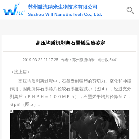
苏州微流纳米生物技术有限公司
Suzhou Will NanoBioTech Co., Ltd.
高压均质机剥离石墨烯品质鉴定
2019-03-22 21:17:25 作者：苏州微流纳米 点击数:5441
（接上篇）
高压均质剥离过程中，石墨受到强烈的剪切力、空化和冲撞
作用，因此所得石墨烯片径较石墨显著减小（图４），经过充分
剥离后（ＰＨＰＨ＝１００ＭＰａ），石墨烯平均片径降至７．
６μｍ（图５）。