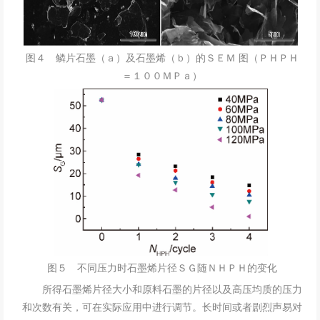
图４ 鳞片石墨（ａ）及石墨烯（ｂ）的ＳＥＭ 图（ＰＨＰＨ
＝１００ＭＰａ）
图５ 不同压力时石墨烯片径ＳＧ随ＮＨＰＨ的变化
所得石墨烯片径大小和原料石墨的片径以及高压均质的压力
和次数有关，可在实际应用中进行调节。长时间或者剧烈声易对