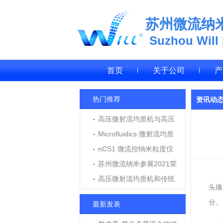
苏州微流纳
Suzhou Will
首页
关于公司
产
热门推荐
资讯动
高压微射流均质机与高压
均质机在纳米乳、脂质体
Microfluidics 微射流均质
制备中的应用与区别
机M7250维修报告
nCS1 微流控纳米粒度仪
应用于LNP脂质纳米粒粒
苏州微流纳米参展2021荣
径与浓度测定
格个人护理技术高峰论坛
高压微射流均质机和传统
头痛
高压均质机用户使用评价
分。
最新发表