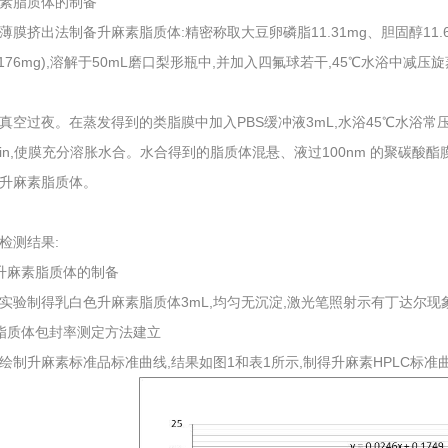
素脂质体的制备
薄膜挤出法制备升麻素脂质体:精密称取大豆卵磷脂11.31mg、胆固醇11.
.176mg),溶解于50mL磨口梨形瓶中,并加入四氟球若干,45℃水浴中减
真空过夜。在蒸发得到的类脂膜中加入PBS缓冲液3mL,水浴45℃水浴常压旋转
min,使膜充分溶胀水合。水合得到的脂质体混悬、液过100nm 的聚碳酸酯
升麻素脂质体。
检测结果:
升麻素脂质体的制备
实验制得乳白色升麻素脂质体3mL,均匀无沉淀,激光笔照射示有丁达尔现
脂质体包封率测定方法建立
绘制升麻素标准品标准曲线,结果如图1和表1所示,制得升麻素HPLC标准