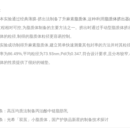
:
本实验通过经典薄膜-挤出法制备了升麻素
脂质体
,这种l利用
脂质体挤出器
过程相对可控,为脂质体制备的主要方法之一。挤出时通过手动型脂质体挤出
体的粒径,制得的脂质体粒径更容易控制。
实验成功制得升麻素脂质体,建立简单快速测量其包封率的方法并对其粒
率为86.49%,平均粒径为73.93nm,PdI为0.347,符合设计要求,且分
体的性质提供了很好的铺垫。
条：
高压均质法制备丙泊酚中链脂肪乳
条：
光希「双茧」小脂质体，国产护肤品新星的制备技术探讨