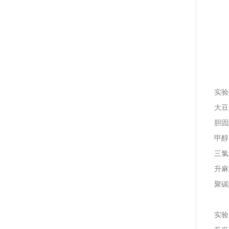
实验
大豆
胆固醇(
甲醇
三氯
升麻
聚碳酸
实验