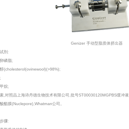
Genizer 手动型脂质体挤出器
试剂:
卵磷脂;
cholesterol(ovinewool)(>98%);
;
甲烷;
素,对照品上海诗丹德生物技术有限公司,批号ST00030120MGPBS缓冲
酯膜(Nuclepore),Whatman公司。
步骤: