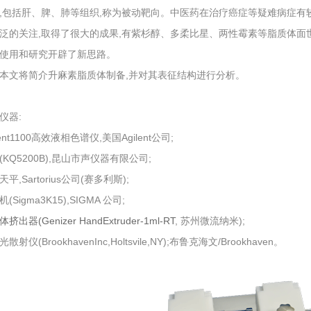
S,包括肝、脾、肺等组织,称为被动靶向。中医药在治疗癌症等疑难病症
泛的关注,取得了很大的成果,有紫杉醇、多柔比星、两性霉素等脂质体面
使用和研究开辟了新思路。
本文将简介升麻素脂质体制备,并对其表征结构进行分析。
仪器:
lent1100高效液相色谱仪,美国Agilent公司;
(KQ5200B),昆山市声仪器有限公司;
平,Sartorius公司(赛多利斯);
(Sigma3K15),SIGMA 公司;
挤出器(Genizer HandExtruder-1ml-RT
, 苏州微流纳米);
散射仪(BrookhavenInc,Holtsvile,NY);布鲁克海文/Brookhaven。