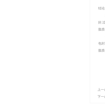
结论
好,
脂质
包封
脂质
上一
下一