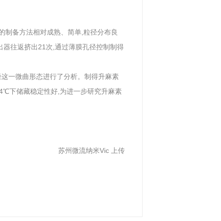
的制备方法相对成熟、简单,粒径分布良
器往返挤出21次,通过薄膜孔径控制制得
径这一微曲形态进行了分析。制得升麻素
布较窄,4℃下储藏稳定性好,为进一步研究升麻素
苏州微流纳米Vic 上传