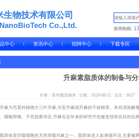
米生物技术有限公司
 NanoBioTech Co.,Ltd.
1
咨询热线:
品中心
资讯中心
招聘中心
下载专区
态
升麻素脂质体的制备与分
作者：苏州微流纳米
日期：2019-08-21
点击：
5027
升麻为毛茛科植物大三叶升麻,兴安升麻或升麻的干燥根茎。具有清热解
、咽喉肿痛、子宫脱垂等症,升麻在近年来的研究中也被发现有良好的抗
脂质体是巨噬细胞的天然吞噬对象之一。脂质体进入血液循环后,主要被网状