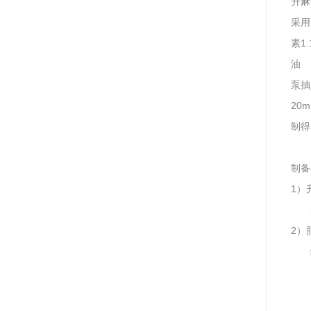
升麻
采用
素1
油
泵抽
20
制得
制备
1）
2）