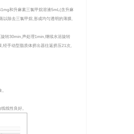
61mg和升麻素三氯甲烷溶液5mL(含升麻
压旋蒸以除去三氯甲烷,形成均匀透明的薄膜,
30min,声处理1min,继续水浴旋转
膜,经手动型脂质体挤出器往返挤压21次,
象。
曲线线性良好。