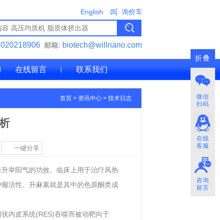
English
询价车
3020218906
biotech@willnano.com
邮箱:
折叠
在线留言
联系我们
微信
首页
>
资讯中心
>
技术日志
扫码
析
在线
客服
一键分享
毒升举阳气的功效。临床上用于治疗风热
咨询
肿瘤活性。升麻素就是其中的色原酮类成
留言
内皮系统(RES)吞噬而被动靶向于