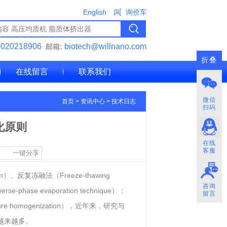
English
询价车
3020218906
biotech@willnano.com
邮箱:
折叠
在线留言
联系我们
微信
首页
>
资讯中心
>
技术日志
扫码
化原则
在线
客服
一键分享
）、反复冻融法（Freeze-thawing
咨询
-phase evaporation technique）；
留言
ure homogenization），近年来，研究与
越来越多。