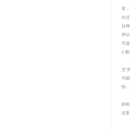
差，
出过
拉伸
所以
可选
2 
文“
可能
快，
的前
压泵