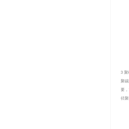
3 
聚碳
要，
径聚