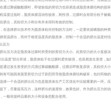
在通过聚碳酸酯膜时，即使较低的剪切力也容易造成脂质体膜结构的损坏
程温度过低时，脂质体膜流动性较差，刚性强，过膜时会有部分粒子被截
后挤出，其粒径大小和分布并未得到有效的控制。
，在选择挤出技术作为脂质体粒径控制的方法时，一定要依据磷脂的种类
择室温挤出，而对于相变温度高的脂质体，控制一个合适的挤出温度对结
挤出压力
挤出压力决定脂质体过膜时所受到的剪切力大小。此剪切力的大小直接决
挤出温度”部分所述，脂质体粒子在过膜时柔性较强，也容易发生形变，
是通过发生形变的方式溜过聚碳酸酯膜，过膜后即恢复原状，其粒径大小
则有可能因表面受剪切力过于剧烈而导致脂质体膜结构破坏，包封药物的
选择一个合适的挤出压力也是脂质体生产工艺优化中比较重要的一环。压
提下，尽量提高压力，这样挤出的速度快，效果也好。作为挤出压力的动
，一般依据样品量的大小和设备想配合使用。