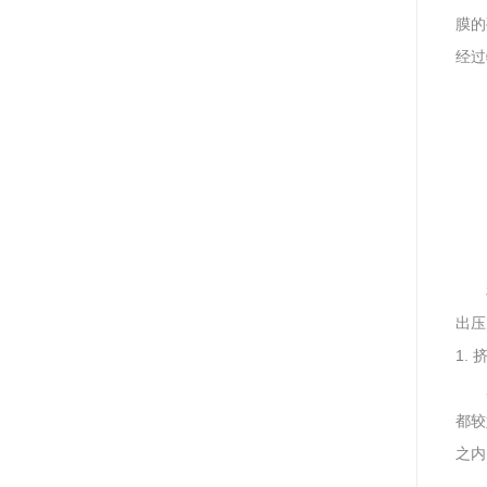
膜的
经过
出压
1.
都较
之内