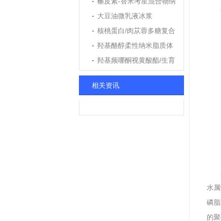
槲皮素-替米考星混合物纳
米粒
大豆油微乳液冰浆
核桃蛋白/肉苁蓉多糖复合
纳米颗粒
羟基酪醇柔性纳米脂质体
羟基频哪酮视黄酸酯/生育
酚乙酸酯纳米乳
相关资讯
水属
磷脂
的聚