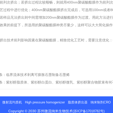
前列次挤出；若挤出过程比较顺畅，则就用400nm聚碳酸酯膜作为前列次
艺过程中进行优化；400nm聚碳酸酯膜挤出完成后，可选用100nm或者
若样品无法挤出则中间需增加200nm聚碳酸酯膜作为过渡。用此方法进
效果的前提下，所选用的聚碳酸酯膜种类尽量少，这样可以大大简化操作
结
挤出技术前列影响因素在聚碳酸酯膜，精致优化工艺时，需要注意优化：
条：
临界流体技术剥离可膨胀石墨制备石墨烯
条：
紫杉醇脂质体、紫杉醇白蛋白、紫杉醇微乳、紫杉醇聚合物胶束有何
微射流均质机
High pressure homogenizer
脂质体挤出器
纳米制剂CRO
Copyright © 2030 苏州微流纳米生物技术
(
)
苏ICP备17018782号