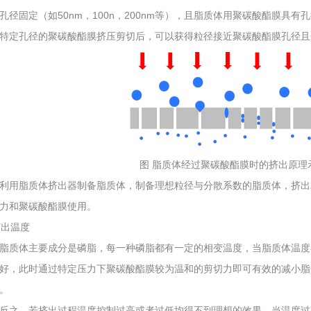
孔径固定（如50nm，100n，200nm等），且脂质体用聚碳酸酯膜具
特定孔径的聚碳酸酯膜挤压剪切后，可以获得粒径接近聚碳酸酯膜孔径且
图 脂质体经过聚碳酸酯膜时的挤出原理
利用脂质体挤出器制备脂质体，制备理想粒径与分散系数的脂质体，挤出
力和聚碳酸酯膜使用。
 挤出温度
脂质体主要成分是磷脂，每一种磷脂都有一定的相变温度，当脂质体温度
好，此时通过特定压力下聚碳酸酯膜较为温和的剪切力即可有效的减小脂
。
反之，若挤出过程温度控制过高或者过低均得不到理想的效果。当温度过