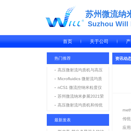
苏州微流纳
Suzhou Will
首页
关于公司
产
热门推荐
资讯动
高压微射流均质机与高压
均质机在纳米乳、脂质体
Microfluidics 微射流均质
制备中的应用与区别
机M7250维修报告
nCS1 微流控纳米粒度仪
应用于LNP脂质纳米粒粒
苏州微流纳米参展2021荣
径与浓度测定
格个人护理技术高峰论坛
高压微射流均质机和传统
met
高压均质机用户使用评价
传统机
最新发表
应用