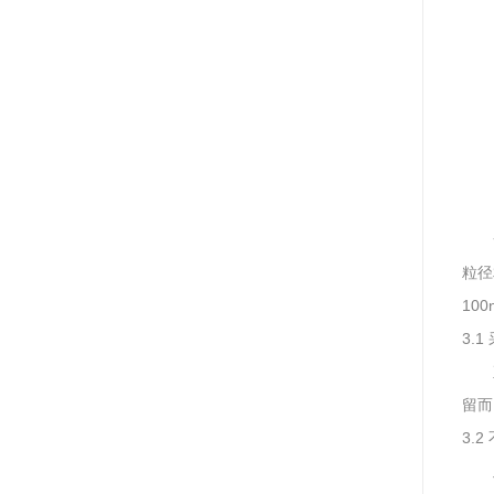
粒径
10
3.
留而
3.