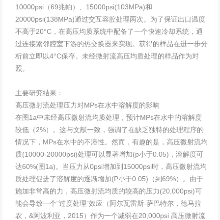
10000psi（69兆帕）、15000psi(103MPa)和
20000psi(138MPa)通过交互容腔处理两次。为了保证出口温度
不高于20°C，在高压均质系统中配备了一个快速冷却系统，通
过连接紧邻腔室下游的热交换器来实现。获得的样品在进一步分
析前立即以4°C保存。未经微射流高压均质处理的样品作为对
照。
主要研究结果：
高压微射流处理压力对MPs在水中溶解度的影响
在图1a中未经高压微射流均质处理，预计MPs在水中的溶解度
较低（2%）。这与文献一致，强调了在缺乏独特的处理程序的
情况下，MPs在水中的不溶性。然而，有趣的是，高压微射流均
质(10000-20000psi)处理可以显著增加(p小于0.05)，溶解度可
达60%(图1a)。当压力从0psi增加到15000psi时，高压微射流均
质处理促进了溶解度的逐渐增加(P小于0.05)（到69%）。由于
施加非常高的力，高压微射流均质的较高的压力(20,000psi)可
能会导致一个“过度处理”效应（阿尔瓦雷斯-萨巴特尔，德马拉
农，&阿波利亚，2015）作为一个减弱在20,000psi 高压微射流