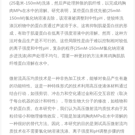
(25毫米-150mM)洗涤，然后声处理肿胀的肌纤维，以完成鸡胸
肉MPs在水中的溶解。研究表明，某些蛋白质优先被(25mM-
150mM)氯化钠溶液去除，该溶液被调整到中性pH，使较终洗
涤沉积物中的蛋白质通过声波溶于水。这将抑制肌凝蛋白丝的形
成，有助于肌凝蛋白在低离子强度溶液中的溶解。然而，这种方
法对食品生产是不可行的。这些局限性是由于难以控制相对较低
的离子强度和中性pH，复杂的程序(25mM-150mM氯化钠溶液
步进洗涤)和声处理不均匀。需要一种更好的方法来将鸡胸肌肌
纤维蛋白溶解在水中。
微射流高压均质技术是一种非热加工技术，能够对食品产生有趣
的功能特性。这是一种特殊形式的技术利用高压使液体材料通过
结合行动，如强剪切、冲击力和空化通过金刚石交互容腔（取决
于每台机器的设计和特性），导致生物大分子的修改，如植物和
牛奶蛋白质。在本研究中，我们认为高压微射流均质技术由于其
粒径缩小和物理修饰效应，可能是加速鸡胸肉MPs在水中溶解的
一种很好的替代方法。因此，本研究的目的是测试高压微射流均
质技术在不需要氯化钠溶液洗涤、离子强度和pH调整步骤的情