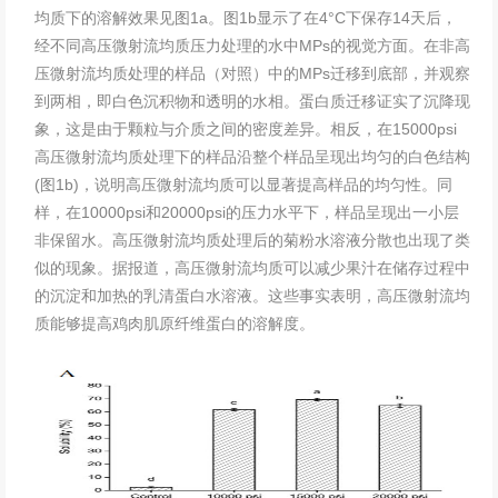
均质下的溶解效果见图1a。图1b显示了在4°C下保存14天后，
经不同高压微射流均质压力处理的水中MPs的视觉方面。在非高
压微射流均质处理的样品（对照）中的MPs迁移到底部，并观察
到两相，即白色沉积物和透明的水相。蛋白质迁移证实了沉降现
象，这是由于颗粒与介质之间的密度差异。相反，在15000psi
高压微射流均质处理下的样品沿整个样品呈现出均匀的白色结构
(图1b)，说明高压微射流均质可以显著提高样品的均匀性。同
样，在10000psi和20000psi的压力水平下，样品呈现出一小层
非保留水。高压微射流均质处理后的菊粉水溶液分散也出现了类
似的现象。据报道，高压微射流均质可以减少果汁在储存过程中
的沉淀和加热的乳清蛋白水溶液。这些事实表明，高压微射流均
质能够提高鸡肉肌原纤维蛋白的溶解度。