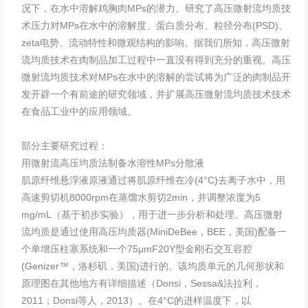
况下，在水中溶解鸡胸肉MPs的潜力。研究了高压微射流均质技
术压力对MPs在水中的溶解度、蛋白质分布、粒径分布(PSD)、
zeta电势、流动特性和微观结构的影响。据我们所知，高压微射
流均质技术在肉制品加工过程中一直没有得到充分的重视。高压
微射流均质技术对MPs在水中的溶解的尝试将为广泛的肉制品开
发开辟一个有前途的研究领域，并扩展高压微射流均质技术技术
在食品工业中的应用领域。
部分主要研究过程：
用微射流高压均质法制备水溶性MPs分散液
肌原纤维悬浮液原液通过将肌原纤维在冷(4°C)去离子水中，用
高速剪切机8000rpm在蒸馏水剪切2min，并调整浓度为5
mg/mL（基于初步实验），用于进一步分析和处理。高压微射
流均质是通过使用高压均质器(MiniDeBee，BEE，美国)配备一
个单增压柱塞系统和一个75μmF20Y型金刚石交互容腔
(Genizer™，洛杉矶，美国)进行的。该均质单元的几何形状和
原理图在其他地方有详细描述（Donsi，Sessa&法拉利，
2011；Donsi等人，2013）。在4°C的进样温度下，以