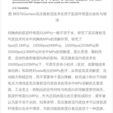
图 BEE与
Genizer高压微射流
技术应用于肌原纤维蛋白改性与增
溶
鸡胸肉的肌原纤维蛋白(MPs)一般不溶于水。研究了高压微射流
均质技术对水中鸡胸肉MPs的溶解作用。研究了
0psi(0.1MPa)、10000psi(69MPa)、15000psi(103MPa)和
20000psi(138MPa)对水中MPs的溶解度、蛋白质谱、颗粒性
质、流动性能和微观结构的影响。高压微射流均质技术在
15000psi(103MPa)下，可诱导具有小粒径（亚丝、低聚物或单
体结构）和高绝对zeta电位的MPs悬浮，从而提高其溶解度、流
动能力和稳定性，而不需要单个蛋白降解。粒径减小和分子间静
电斥力增强是高压微射流均质技术处理水中MPs溶解的主要原
因。工业意义：肉制品的定性特性与肉蛋白的溶解度密切相关。
肌原纤维蛋白(MPs)，作为总肌肉蛋白的主要组成部分，通常被
认为是不溶于水的。结果表明，高压微射流均质技术可以使肌原
纤维蛋白在水中增溶，为新功能肌肉蛋白食品提供了一种思路。