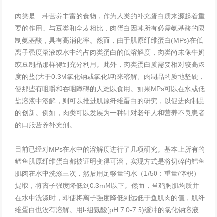
肉类是一种营养丰富的食物，作为人类的补充蛋白质来源起着重
要的作用。与豆类和全麦相比，肉蛋白因其所有必需氨基酸的限
制氨基酸，具有高消化率。然而，由于肌原纤维蛋白(MPs)在低
离子强度溶液或水中约占肉类蛋白的低溶解度，肉类尚未像牛奶
或豆制品那样得到充分利用。此外，肉类蛋白质需要相对较高浓
度的盐(大于0.3M氯化钠或氯化钾)来溶解。肉制品的质地坚硬，
使那些有咀嚼和吞咽障碍的人难以食用。如果MPs可以在水或低
盐溶液中溶解，则可以推进肌原纤维蛋白的研究，以促进肉制品
的创新。例如，肉类可以发展为一种针对老年人和营养不良患者
的口服营养补充剂。
目前已经对MPs在水中的溶解度进行了几项研究。基本上所有的
鳕鱼肌原纤维蛋白都被证明变得可溶，实现方式是将切碎的鳕鱼
肌肉在水中洗涤三次，然后用足够量的水（1/50：重量/体积）
提取，将离子强度降低到0.3mM以下。然而，当鸡胸肌均质并
在水中洗涤时，即使将离子强度降低到远低于鱼肌肉的值，肌纤
维蛋白也没有溶解。用l-组氨酸(pH 7.0-7.5)缓冲的氯化钠溶液