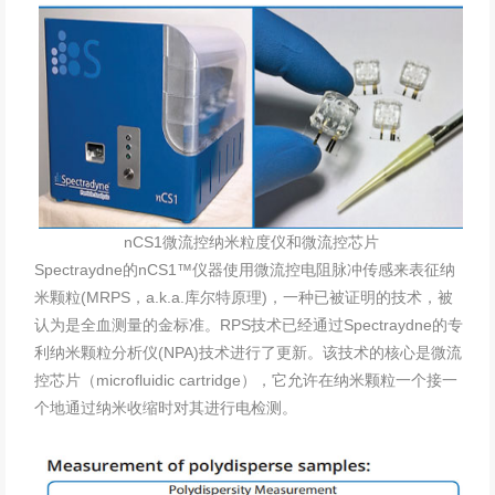
nCS1微流控纳米粒度仪和微流控芯片
Spectraydne的nCS1™仪器使用微流控电阻脉冲传感来表征纳
米颗粒(MRPS，a.k.a.库尔特原理)，一种已被证明的技术，被
认为是全血测量的金标准。RPS技术已经通过Spectraydne的专
利纳米颗粒分析仪(NPA)技术进行了更新。该技术的核心是微流
控芯片（microfluidic cartridge），它允许在纳米颗粒一个接一
个地通过纳米收缩时对其进行电检测。