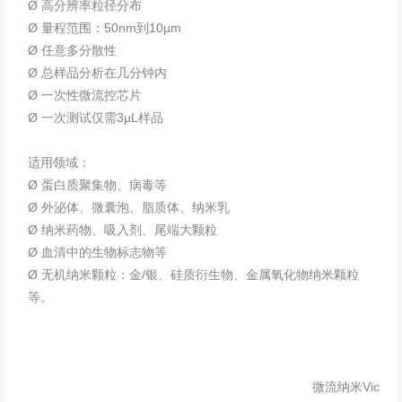
Ø 高分辨率粒径分布
Ø 量程范围：50nm到10µm
Ø 任意多分散性
Ø 总样品分析在几分钟内
Ø 一次性微流控芯片
Ø 一次测试仅需3µL样品
适用领域：
Ø 蛋白质聚集物、病毒等
Ø 外泌体、微囊泡、脂质体、纳米乳
Ø 纳米药物、吸入剂、尾端大颗粒
Ø 血清中的生物标志物等
Ø 无机纳米颗粒：金/银、硅质衍生物、金属氧化物纳米颗粒
等。
微流纳米Vic