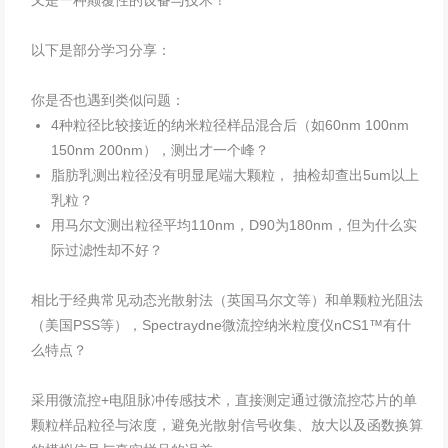
又是一种颠覆性的设备与技术！
以下是部分学习分享：
你是否也遇到类似问题：
4种粒径比较接近的纳米粒径样品混合后（如60nm 100nm
150nm 200nm），测出才一个峰？
脂肪乳测出粒径没有明显尾端大颗粒， 抽检却查出5um以上
乳粒？
用马尔文测出粒径平均110nm，D90为180nm，但为什么实
际过滤性却不好？
相比于经典常见动态光散射法（英国马尔文等）和单颗粒光阻法
（美国PSS等），Spectraydne微流控纳米粒度仪nCS1™有什
么特点？
采用微流控+电阻脉冲传感技术，直接测定通过微流控芯片的单
颗粒样品粒径与浓度，避免光散射信号收集、放大以及函数换算