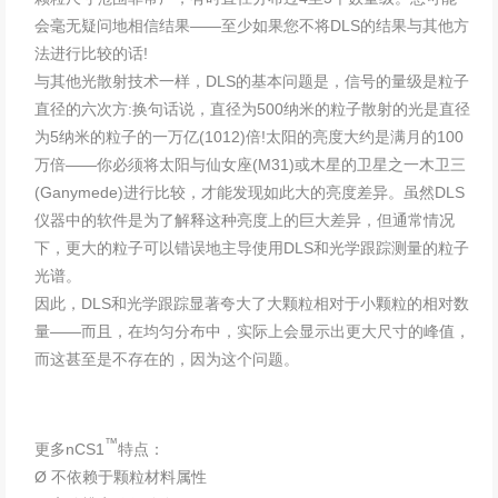
会毫无疑问地相信结果——至少如果您不将DLS的结果与其他方
法进行比较的话!
与其他光散射技术一样，DLS的基本问题是，信号的量级是粒子
直径的六次方:换句话说，直径为500纳米的粒子散射的光是直径
为5纳米的粒子的一万亿(1012)倍!太阳的亮度大约是满月的100
万倍——你必须将太阳与仙女座(M31)或木星的卫星之一木卫三
(Ganymede)进行比较，才能发现如此大的亮度差异。虽然DLS
仪器中的软件是为了解释这种亮度上的巨大差异，但通常情况
下，更大的粒子可以错误地主导使用DLS和光学跟踪测量的粒子
光谱。
因此，DLS和光学跟踪显著夸大了大颗粒相对于小颗粒的相对数
量——而且，在均匀分布中，实际上会显示出更大尺寸的峰值，
而这甚至是不存在的，因为这个问题。
™
更多nCS1
特点：
Ø 不依赖于颗粒材料属性