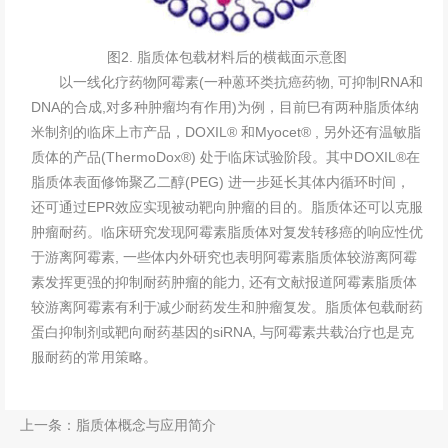
图2. 脂质体包载材料后的横截面示意图
以一线化疗药物阿霉素(一种蒽环类抗癌药物, 可抑制RNA和
DNA的合成,对多种肿瘤均有作用)为例，目前巳有两种脂质体纳
米制剂的临床上市产品，DOXIL® 和Myocet® , 另外还有温敏脂
质体的产品(ThermoDox®) 处于临床试验阶段。其中DOXIL®在
脂质体表面修饰聚乙二醇(PEG) 进一步延长其体内循环时间，
还可通过EPR效应实现被动靶向肿瘤的目的。脂质体还可以克服
肿瘤耐药。临床研究发现阿霉素脂质体对复发转移癌的响应性优
于游离阿霉素, 一些体内外研究也表明阿霉素脂质体较游离阿霉
素发挥更强的抑制耐药肿瘤的能力, 还有文献报道阿霉素脂质体
较游离阿霉素有利于减少耐药发生和肿瘤复发。脂质体包载耐药
蛋白抑制剂或靶向耐药基因的siRNA, 与阿霉素共载治疗也是克
服耐药的常用策略。
上一条：
脂质体概念与应用简介