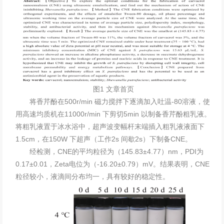
图1 文章首页
将香芹酚在500r/min 磁力搅拌下逐滴加入吐温-80溶液，使
用高速均质机在11000r/min 下剪切5min 以制备香芹酚粗乳液。
将粗乳液置于冰水浴中，超声波变幅杆末端插入粗乳液液面下
1.5cm，在150W 下超声（工作2s 间歇2s）下制备CNE。
经检测，CNE的平均粒径为（145.83±4.77）nm，PDI为
0.17±0.01，Zeta电位为（-16.20±0.79）mV。结果表明，CNE
粒径较小，液滴间分布均一，具有较好的稳定性。