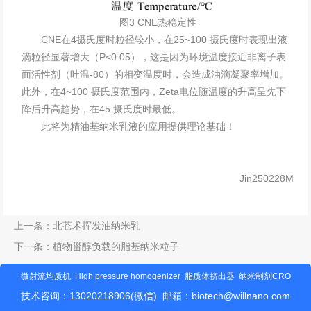
图3 CNE热稳定性
CNE在4摄氏度时粒径较小，在25~100 摄氏度时表现出液
滴粒径显著增大（P<0.05），这是因为环境温度接近非离子表
面活性剂（吐温-80）的相变温度时，会造成油滴凝聚率增加。
此外，在4~100 摄氏度范围内，Zeta电位随温度的升高呈先下
降后升高趋势，在45 摄氏度时最低。
此将为精油基
纳米乳液
的应用提供理论基础！
Jin250228M
上一条：
北苍术挥发油纳米乳
下一条：
植物甾醇负载的脂基纳米粒子
微射流均质机
High pressure homogenizer
脂质体挤出器
纳米制剂CRO
技术咨询：13020218906(微信) 邮箱：
biotech@willnano.com