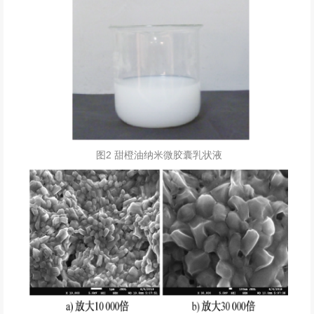
图2 甜橙油纳米微胶囊乳状液