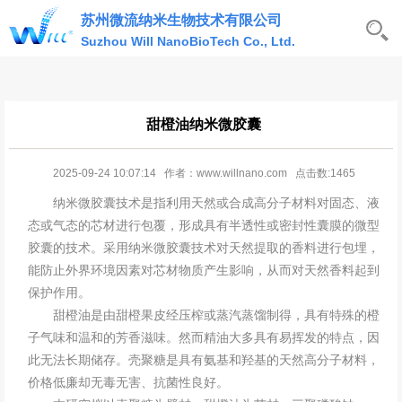
苏州微流纳米生物技术有限公司
Suzhou Will NanoBioTech Co., Ltd.
甜橙油纳米微胶囊
2025-09-24 10:07:14 作者：www.willnano.com 点击数:1465
纳米微胶囊技术
是指利用天然或合成高分子材料对固态、液
态或气态的芯材进行包覆，形成具有半透性或密封性囊膜的微型
胶囊的技术。采用纳米微胶囊技术对天然提取的香料进行包埋，
能防止外界环境因素对芯材物质产生影响，从而对天然香料起到
保护作用。
甜橙油是由甜橙果皮经压榨或蒸汽蒸馏制得，具有特殊的橙
子气味和温和的芳香滋味。然而精油大多具有易挥发的特点，因
此无法长期储存。壳聚糖是具有氨基和羟基的天然高分子材料，
价格低廉却无毒无害、抗菌性良好。