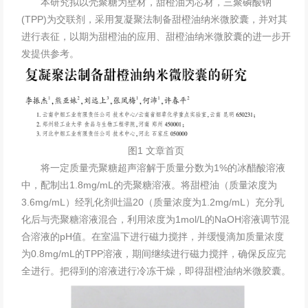
本研究拟以壳聚糖为壁材，甜橙油为芯材，三聚磷酸钠
(TPP)为交联剂，采用复凝聚法制备甜橙油纳米微胶囊，并对其
进行表征，以期为甜橙油的应用、甜橙油纳米微胶囊的进一步开
发提供参考。
图1 文章首页
将一定质量壳聚糖超声溶解于质量分数为1%的冰醋酸溶液
中，配制出1.8mg/mL的壳聚糖溶液。将甜橙油（质量浓度为
3.6mg/mL）经乳化剂吐温20（质量浓度为1.2mg/mL）充分乳
化后与壳聚糖溶液混合，利用浓度为1mol/L的NaOH溶液调节混
合溶液的pH值。在室温下进行磁力搅拌，并缓慢滴加质量浓度
为0.8mg/mL的TPP溶液，期间继续进行磁力搅拌，确保反应完
全进行。把得到的溶液进行冷冻干燥，即得甜橙油
纳米微胶囊
。