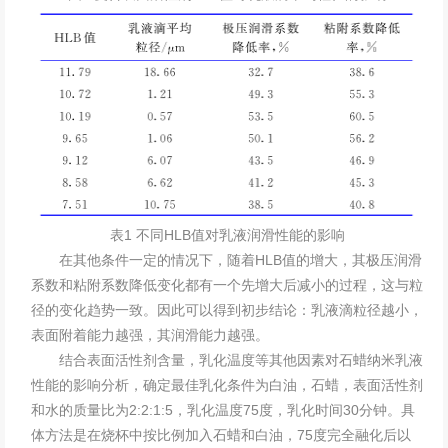
表1 不同HLB值对乳液润滑性能的影响
在其他条件一定的情况下，随着HLB值的增大，其极压润滑
系数和粘附系数降低变化都有一个先增大后减小的过程，这与粒
径的变化趋势一致。因此可以得到初步结论：乳液滴粒径越小，
表面附着能力越强，其润滑能力越强。
结合表面活性剂含量，乳化温度等其他因素对石蜡纳米乳液
性能的影响分析，确定最佳乳化条件为白油，石蜡，表面活性剂
和水的质量比为2:2:1:5，乳化温度75度，乳化时间30分钟。具
体方法是在烧杯中按比例加入石蜡和白油，75度完全融化后以