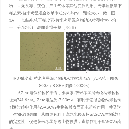
物，且无发霉、变色、产生气体等其他变质现象。光学显微镜下
槲皮素-替米考星混合物纳米粒分布均匀，颗粒大小一致（图
3A）；扫描电镜下槲皮素-替米考星混合物纳米粒颗粒大小均
一，分布均匀，表面光滑平整（图3B）。
图3 槲皮素-替米考星混合物纳米粒微观形态（A.光镜下图像
800×；B.SEM图像 10000×）
从Zeta电位和粒径来看，槲皮素-替米考星混合物纳米粒粒
径为741.9nm。Zeta电位为-7.69mV，有利于该混合物纳米粒制
剂通过静电作用与SASCVs生物被膜表面正电荷相作用，并吸附
于生物被膜表面，从而更有利于该纳米粒破坏SASCVs生物被膜
的完整性，促进替米考星穿透生物被膜，直接作用于SASCVs菌
株。