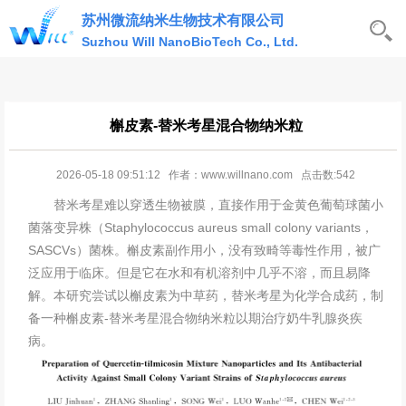
苏州微流纳米生物技术有限公司
Suzhou Will NanoBioTech Co., Ltd.
槲皮素-替米考星混合物纳米粒
2026-05-18 09:51:12 作者：www.willnano.com 点击数:542
替米考星难以穿透生物被膜，直接作用于金黄色葡萄球菌小
菌落变异株（Staphylococcus aureus small colony variants，
SASCVs）菌株。槲皮素副作用小，没有致畸等毒性作用，被广
泛应用于临床。但是它在水和有机溶剂中几乎不溶，而且易降
解。本研究尝试以槲皮素为中草药，替米考星为化学合成药，制
备一种槲皮素-替米考星混合物
纳米粒
以期治疗奶牛乳腺炎疾
病。