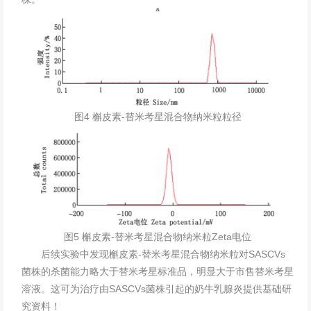
图4 槲皮素-替米考星混合物纳米粒粒径
图5 槲皮素-替米考星混合物纳米粒Zeta电位
后续实验中发现槲皮素-替米考星混合物纳米粒对SASCVs
菌株的杀菌能力略大于替米考星标准品，明显大于市售替米考星
溶液。这可为治疗由SASCVs菌株引起的奶牛乳腺炎提供基础研
究资料！