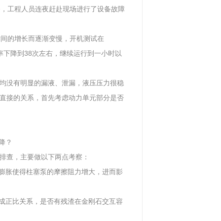
修，工程人员连夜赶赴现场进行了设备故障
时间的增长而逐渐变慢，开机测试在
频率下降到38次左右，继续运行到一小时以
均没有明显的漏液、泄漏，液压压力很稳
直接的关系，首先考虑动力单元部分是否
降？
排查，主要做以下两点考察：
度膨胀使得柱塞泵的摩擦阻力增大，进而影
次成正比关系，是否有残渣在金刚石交互容