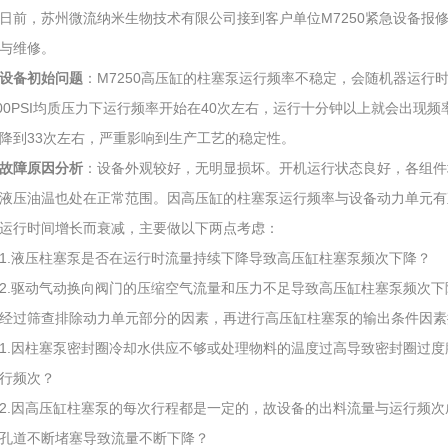
日前，苏州微流纳米生物技术有限公司接到客户单位M7250紧急设备报
与维修。
设备初始问题
：M7250高压缸的柱塞泵运行频率不稳定，会随机器运行
000PSI均质压力下运行频率开始在40次左右，运行十分钟以上就会出现
降到33次左右，严重影响到生产工艺的稳定性。
故障原因分析
：设备外观较好，无明显损坏。开机运行状态良好，各组件
液压油温也处在正常范围。因高压缸的柱塞泵运行频率与设备动力单元有
运行时间增长而衰减，主要做以下两点考虑：
1.液压柱塞泵是否在运行时流量持续下降导致高压缸柱塞泵频次下降？
2.驱动气动换向阀门的压缩空气流量和压力不足导致高压缸柱塞泵频次下
经过筛查排除动力单元部分的因素，再进行高压缸柱塞泵的输出条件因素
1.因柱塞泵密封圈冷却水供应不够或处理物料的温度过高导致密封圈过
行频次？
2.因高压缸柱塞泵的每次行程都是一定的，故设备的出料流量与运行频
孔道不断堵塞导致流量不断下降？