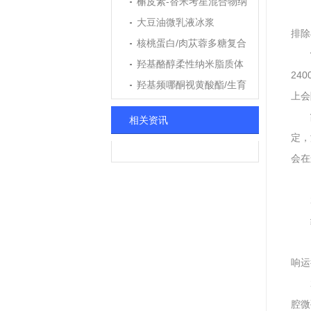
槲皮素-替米考星混合物纳
米粒
大豆油微乳液冰浆
排除
核桃蛋白/肉苁蓉多糖复合
纳米颗粒
羟基酪醇柔性纳米脂质体
24
羟基频哪酮视黄酸酯/生育
上会
酚乙酸酯纳米乳
相关资讯
定，
会在
响运
腔微