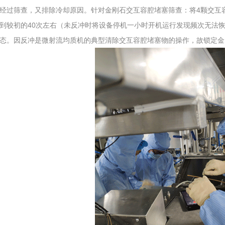
经过筛查，又排除冷却原因。针对金刚石交互容腔堵塞筛查：将4颗交互
到较初的40次左右（未反冲时将设备停机一小时开机运行发现频次无法
态。因反冲是微射流均质机的典型清除交互容腔堵塞物的操作，故锁定金