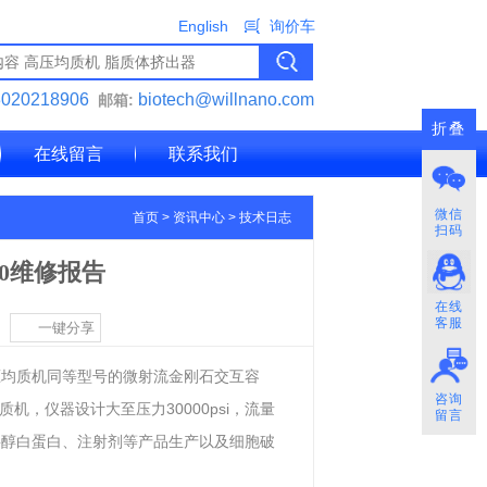
English
询价车
3020218906
biotech@willnano.com
邮箱:
折叠
在线留言
联系我们
微信
首页
>
资讯中心
>
技术日志
扫码
250维修报告
在线
客服
一键分享
射流高压均质机同等型号的微射流金刚石交互容
咨询
均质机，仪器设计大至压力30000psi，流量
留言
紫杉醇白蛋白、注射剂等产品生产以及细胞破