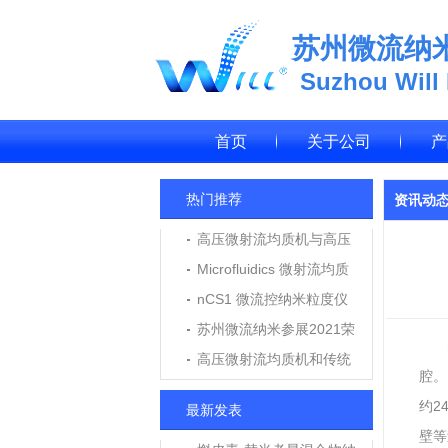
苏州微流纳
Suzhou Will
首页
关于公司
产
热门推荐
资讯动
高压微射流均质机与高压
均质机在纳米乳、脂质体
Microfluidics 微射流均质
制备中的应用与区别
机M7250维修报告
nCS1 微流控纳米粒度仪
应用于LNP脂质纳米粒粒
苏州微流纳米参展2021荣
径与浓度测定
格个人护理技术高峰论坛
高压微射流均质机和传统
腔。
高压均质机用户使用评价
约2
最新发表
壁等