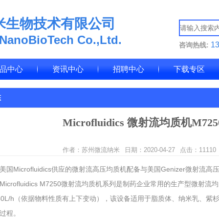
米生物技术有限公司
 NanoBioTech Co.,Ltd.
1
咨询热线:
品中心
资讯中心
招聘中心
下载专区
态
Microfluidics 微射流均质机M7
作者：苏州微流纳米
日期：2020-04-27
点击：
11110
美国Microfluidics供应的微射流高压均质机配备与美国Genizer微
Microfluidics M7250微射流均质机系列是制药企业常用的生产型微射流
40L/h（依据物料性质有上下变动），该设备适用于脂质体、纳米乳、
过程。