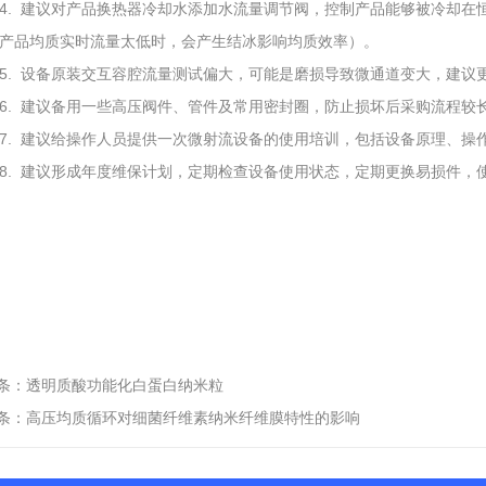
4. 建议对产品换热器冷却水添加水流量调节阀，控制产品能够被冷却在
产品均质实时流量太低时，会产生结冰影响均质效率）。
5. 设备原装交互容腔流量测试偏大，可能是磨损导致微通道变大，建议
6. 建议备用一些高压阀件、管件及常用密封圈，防止损坏后采购流程较
7. 建议给操作人员提供一次微射流设备的使用培训，包括设备原理、操
8. 建议形成年度维保计划，定期检查设备使用状态，定期更换易损件，
条：
透明质酸功能化白蛋白纳米粒
条：
高压均质循环对细菌纤维素纳米纤维膜特性的影响