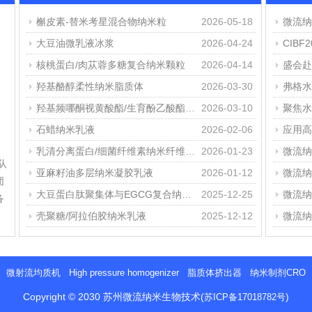
槲皮素-替米考星混合物纳米粒
2026-05-18
微流纳
大豆油微乳液冰浆
2026-04-24
核桃蛋白/肉苁蓉多糖复合纳米颗粒
2026-04-14
羟基酪醇柔性纳米脂质体
2026-03-30
羟基频哪酮视黄酸酯/生育酚乙酸酯纳米乳
2026-03-10
石蜡纳米乳液
2026-02-06
乳清分离蛋白/细菌纤维素纳米纤维稳定精油纳米乳液
2026-01-23
队
亚麻籽油多层纳米凝胶乳液
2026-01-12
团
大豆蛋白肽聚集体与EGCG复合纳米颗粒
2025-12-25
微流纳
备
壳聚糖/阿拉伯胶纳米乳液
2025-12-12
微射流均质机
High pressure homogenizer
脂质体挤出器
纳米制剂CRO
Copyright © 2030 苏州微流纳米生物技术
(
)
苏ICP备17018782号