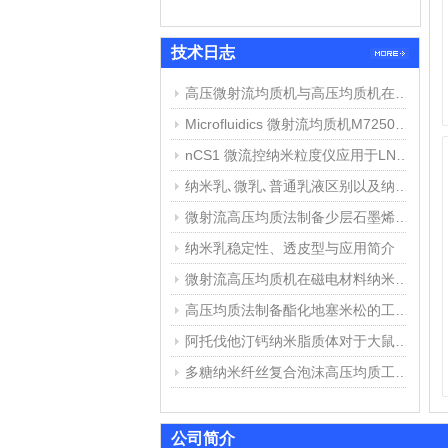
更多>>
技术日志
高压微射流均质机与高压均质机在纳米乳、脂质体制备中的应用与区别
Microfluidics 微射流均质机M7250维修报告
nCS1 微流控纳米粒度仪应用于LNP脂质纳米粒粒径与浓度测定
纳米乳､微乳､普通乳液区别以及纳米乳制备方法简介
微射流高压均质法制备少层石墨烯步骤与结果
纳米乳稳定性、透皮型与应用简介
微射流高压均质机在磁电材料纳米分散中的应用举例
高压均质法制备酯化地塞米松的工艺探索
阿托伐他汀钙纳米脂质体对于大鼠心肌缺血损伤中的作用
多糖纳米纤丝复合泡沫高压均质工艺和用途
公司简介