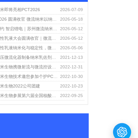
米即将亮相PCT2026
2026-07-09
CIBF2026 圆满收官 微流纳米以纳米技术破解锂电材料分散难题
2026-05-18
盛会赴约 智启锂电｜苏州微流纳米即将亮相 CIBF 2026 深圳国际电池展
2026-05-12
弗格水性乳液大会圆满收官｜微流纳米以高压微射流技术赋能水性产业新升级
2026-05-12
聚焦水性乳液纳米化与稳定性，微流纳米杭州 D7 展位恭候莅临
2026-05-06
应用高压微流化器制备纳米乳佐剂（MF59佐剂微射流制备）
2021-12-13
微流纳米生物携微射流与微流控设备参展第15届中国药物制剂大会
2022-12-31
微流纳米生物技术邀您参加个护PCT2022、重庆生化分析展、国际碳材料大会
2022-10-30
米生物2022公司团建
2022-10-23
微流纳米生物参展第六届全国核酸疫苗大会
2022-09-25