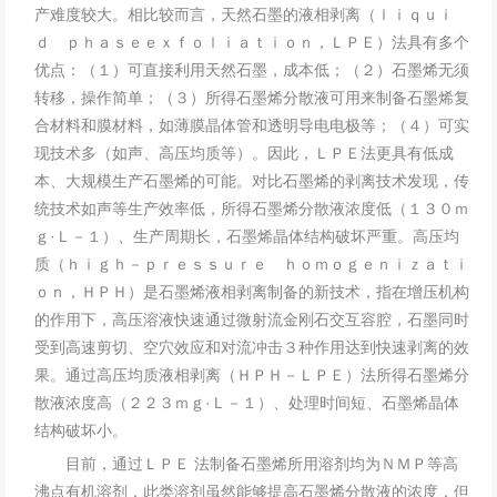
产难度较大。相比较而言，天然石墨的液相剥离（ｌｉｑｕｉ
ｄ ｐｈａｓｅｅｘｆｏｌｉａｔｉｏｎ，ＬＰＥ）法具有多个
优点：（１）可直接利用天然石墨，成本低；（２）石墨烯无须
转移，操作简单；（３）所得石墨烯分散液可用来制备石墨烯复
合材料和膜材料，如薄膜晶体管和透明导电电极等；（４）可实
现技术多（如声、高压均质等）。因此，ＬＰＥ法更具有低成
本、大规模生产石墨烯的可能。对比石墨烯的剥离技术发现，传
统技术如声等生产效率低，所得石墨烯分散液浓度低（１３０ｍ
ｇ·Ｌ－１）、生产周期长，石墨烯晶体结构破坏严重。高压均
质（ｈｉｇｈ－ｐｒｅｓｓｕｒｅ ｈｏｍｏｇｅｎｉｚａｔｉ
ｏｎ，ＨＰＨ）是石墨烯液相剥离制备的新技术，指在增压机构
的作用下，高压溶液快速通过微射流金刚石交互容腔，石墨同时
受到高速剪切、空穴效应和对流冲击３种作用达到快速剥离的效
果。通过高压均质液相剥离（ＨＰＨ－ＬＰＥ）法所得石墨烯分
散液浓度高（２２３ｍｇ·Ｌ－１）、处理时间短、石墨烯晶体
结构破坏小。
目前，通过ＬＰＥ 法制备石墨烯所用溶剂均为ＮＭＰ等高
沸点有机溶剂，此类溶剂虽然能够提高石墨烯分散液的浓度，但