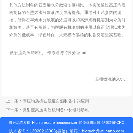
其他方法制备的石墨烯水分散液浓度相比，本实验通过
高压均质
机
制备的石墨烯水分散液浓度显著提高。通过对工艺参数的调
控，所得石墨烯水分散液的浓度可以和高沸点有机溶剂为介质时
相媲美，甚至有所越，为摆脱有机溶剂的使用以真正实现以水为
介质的低成本、绿色环保、大规模石墨烯的制备奠定坚实基础。
微射流高压均质机工作原理与特性介绍.pdf
苏州微流纳米Vic
上一条：
高压均质机在低度白酒制备中的应用
下一条：
微射流高压均质机制备中长链脂肪乳
微射流均质机
High pressure homogenizer
脂质体挤出器
纳米制剂CRO
技术咨询：13020218906(微信) 邮箱：
biotech@willnano.com