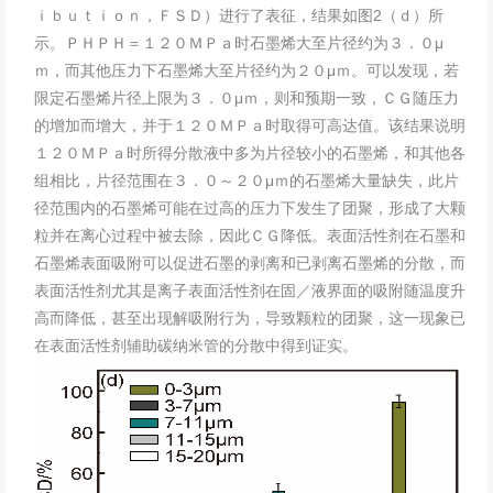
ｉｂｕｔｉｏｎ，ＦＳＤ）进行了表征，结果如图2（ｄ）所
示。ＰＨＰＨ＝１２０ＭＰａ时石墨烯大至片径约为３．０μ
ｍ，而其他压力下石墨烯大至片径约为２０μｍ。可以发现，若
限定石墨烯片径上限为３．０μｍ，则和预期一致，ＣＧ随压力
的增加而增大，并于１２０ＭＰａ时取得可高达值。该结果说明
１２０ＭＰａ时所得分散液中多为片径较小的石墨烯，和其他各
组相比，片径范围在３．０～２０μｍ的石墨烯大量缺失，此片
径范围内的石墨烯可能在过高的压力下发生了团聚，形成了大颗
粒并在离心过程中被去除，因此ＣＧ降低。表面活性剂在石墨和
石墨烯表面吸附可以促进石墨的剥离和已剥离石墨烯的分散，而
表面活性剂尤其是离子表面活性剂在固／液界面的吸附随温度升
高而降低，甚至出现解吸附行为，导致颗粒的团聚，这一现象已
在表面活性剂辅助碳纳米管的分散中得到证实。