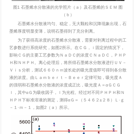
图1 石墨烯水分散液的光学照片（ａ）及石墨烯的ＳＥＭ 图
（ｂ）
石墨烯水分散液均匀、稳定，无大颗粒和沉降现象出现，石
墨烯厚度明显变薄，说明石墨得到了充分剥离。
为了获得高浓度的石墨烯水分散液，需要对剥离过程中的工
艺参数进行系统研究，如图2所示。在ＣＧ，ｉ固定的情况下，
影响ＣＧ的主要工艺参数为ＮａＤＣ的浓度ＣＮａＤＣ，ＰＨＰ
Ｈ和ＮＨＰＨ。离心处理后，将所得石墨烯水分散液进行ＵＶ－
Ｖｉｓ分析，测试６６０ｎｍ波长处的吸光度值即可得到各分散
液的浓度。由Ｌａｍｂｅｒｔ－Ｂｅｅｒ定律可知，吸光度Ａ
的强弱和石墨烯水分散液的浓度成正比，吸光度Ａ＝αＧＣＧ
ｌ，其中αＧ为吸收因子，ｌ为光程。经过对不同ＰＨＰＨ和Ｎ
ＨＰＨ下标准溶液的测定，测得αＧ＝（５４６２±２８）Ｌ·ｇ
－１·ｍ－１，如图2（ａ）所示。