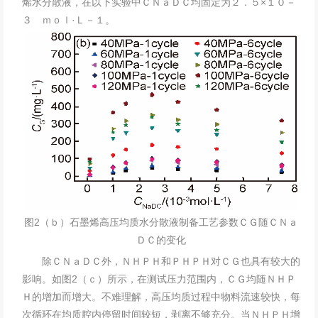
烯水分散液，在以下实验中ＣＮａＤＣ均固定为２．５×１０－
３ ｍｏｌ·Ｌ－１。
图2（ｂ）石墨烯高压均质水分散液制备工艺参数ＣＧ随ＣＮａ
ＤＣ的变化
除ＣＮａＤＣ外，ＮＨＰＨ和ＰＨＰＨ对ＣＧ也具有较大的
影响。如图2（ｃ）所示，在测试压力范围内，ＣＧ均随ＮＨＰ
Ｈ的增加而增大。不难理解，高压均质过程中物料流速较快，每
次循环在均质腔内停留时间较短，剥离不够充分。当ＮＨＰＨ增