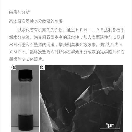
结果与分析
高浓度石墨烯水分散液的制备
以水代替有机溶剂为介质，通过ＨＰＨ－ＬＰＥ法制备石墨
烯水分散液。为克服石墨本身的疏水性，加入表面活性剂以促进
水对石墨和石墨烯的润湿，增强剥离和分散效果。图1为压力４
０ＭＰａ、循环次数为６时所得石墨烯水分散液的光学照片和石
墨烯的ＳＥＭ照片。