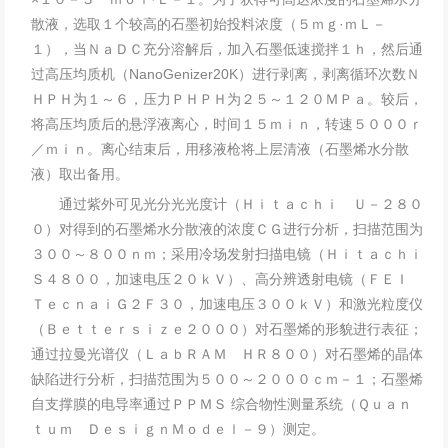
散液，选取１个较高的石墨初始投料浓度（５ｍｇ·ｍＬ－
１），当ＮａＤＣ充分溶解后，加入石墨低速搅拌１ｈ，然后通
过高压均质机（NanoGenizer20K）进行剥离，剥离循环次数Ｎ
ＨＰＨ为１～６，压力ＰＨＰＨ为２５～１２０ＭＰａ。较后，
将高压均质后的悬浮液离心，时间１５ｍｉｎ，转速５０００ｒ
／ｍｉｎ。离心结束后，用移液枪将上层清液（石墨烯水分散
液）取出备用。
通过紫外可见光分光光度计（Ｈｉｔａｃｈｉ Ｕ－２８０
０）对得到的石墨烯水分散液的浓度ＣＧ进行分析，扫描范围为
３００～８００ｎｍ；采用冷场发射扫描电镜（Ｈｉｔａｃｈｉ
Ｓ４８００，加速电压２０ｋＶ）、高分辨透射电镜（ＦＥＩ
ＴｅｃｎａｉＧ２Ｆ３０，加速电压３００ｋＶ）和激光粒度仪
（Ｂｅｔｔｅｒｓｉｚｅ２０００）对石墨烯的形貌进行表征；
通过拉曼光谱仪（ＬａｂＲＡＭ ＨＲ８００）对石墨烯的晶体
缺陷进行分析，扫描范围为５００～２０００ｃｍ－１；石墨烯
自支撑膜的电导率通过ＰＰＭＳ 综合物性测量系统（Ｑｕａｎ
ｔｕｍ ＤｅｓｉｇｎＭｏｄｅｌ－９）测定。