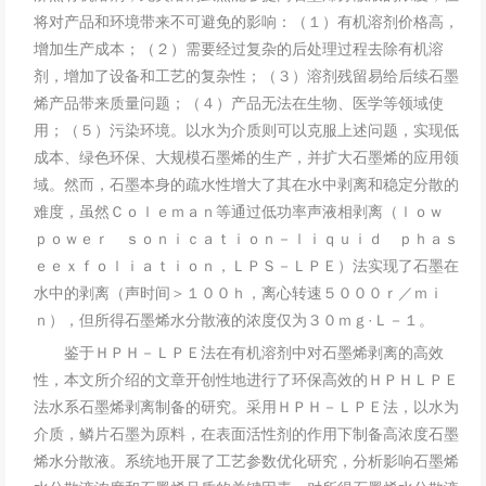
将对产品和环境带来不可避免的影响：（１）有机溶剂价格高，
增加生产成本；（２）需要经过复杂的后处理过程去除有机溶
剂，增加了设备和工艺的复杂性；（３）溶剂残留易给后续石墨
烯产品带来质量问题；（４）产品无法在生物、医学等领域使
用；（５）污染环境。以水为介质则可以克服上述问题，实现低
成本、绿色环保、大规模石墨烯的生产，并扩大石墨烯的应用领
域。然而，石墨本身的疏水性增大了其在水中剥离和稳定分散的
难度，虽然Ｃｏｌｅｍａｎ等通过低功率声液相剥离（ｌｏｗ
ｐｏｗｅｒ ｓｏｎｉｃａｔｉｏｎ－ｌｉｑｕｉｄ ｐｈａｓ
ｅｅｘｆｏｌｉａｔｉｏｎ，ＬＰＳ－ＬＰＥ）法实现了石墨在
水中的剥离（声时间＞１００ｈ，离心转速５０００ｒ／ｍｉ
ｎ），但所得石墨烯水分散液的浓度仅为３０ｍｇ·Ｌ－１。
鉴于ＨＰＨ－ＬＰＥ法在有机溶剂中对石墨烯剥离的高效
性，本文所介绍的文章开创性地进行了环保高效的ＨＰＨＬＰＥ
法水系石墨烯剥离制备的研究。采用ＨＰＨ－ＬＰＥ法，以水为
介质，鳞片石墨为原料，在表面活性剂的作用下制备高浓度石墨
烯水分散液。系统地开展了工艺参数优化研究，分析影响石墨烯