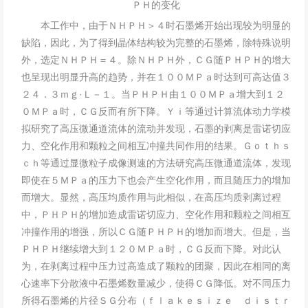
ＰＨ的变化
本工作中，由于ＮＨＰＨ＞４时石墨烯开始出现较为明显的
缺陷，因此，为了得到晶体结构较为完整的石墨烯，除特殊说明
外，选定ＮＨＰＨ＝４。除ＮＨＰＨ外，ＣＧ随ＰＨＰＨ的增大
也呈现出明显升高的趋势，并在１００ＭＰａ时达到可高达值３
２４．３ｍｇ·Ｌ－１。当ＰＨＰＨ由１００ＭＰａ增大到１２
０ＭＰａ时，ＣＧ反而有所下降。Ｙｉ等通过计算流体动力学模
拟研究了高压微通道流体的流动并发现，石墨的剥离是雷诺切应
力、空化作用和颗粒之间相互冲撞共同作用的结果。Ｇｏｔｈｓ
ｃｈ等通过显微粒子成像测速的方法研究高压微通道流体，发现
即使在５ＭＰａ的压力下也会产生空化作用，而且随压力的增加
而增大。显然，高压均质作用与此相似，在高压均质剥离过程
中，ＰＨＰＨ的增加造成雷诺切应力、空化作用和颗粒之间相互
冲撞作用的增强，所以ＣＧ随ＰＨＰＨ的增加而增大。但是，当
ＰＨＰＨ继续增大到１２０ＭＰａ时，ＣＧ反而下降。对此认
为，在剥离过程中压力过高造成了颗粒的团聚，因此在相同的离
心速率下分散液中石墨烯数量减少，使得ＣＧ降低。对不同压力
所得石墨烯的片径ＳＧ分布（ｆｌａｋｅｓｉｚｅ ｄｉｓｔｒ