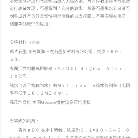
水分散液浓度和石墨烯品质的关键因素。对所得石墨烯水分散液
进行表征发现，石墨得到了充分的剥离，所得石墨烯水分散液可
制备成具有良好柔韧性和导电性的自支撑膜，有望实现在电子、
储能等领域中的应用。
实验材料与方法
鳞片石墨 青岛聚和三杰石墨新材料有限公司，纯度＞９９．
５％。
表面活性剂脱氧胆酸钠（ＮａＤＣ） Ｓｉｇｍａ Ａｌｄｒｉ
ｃｈ公司。
纯水（以下简称为水）由Ｍｉｌｌｉｐｏｒｅ纯水仪制备（电阻
率不低于１８．２ＭΩ·ｃｍ）。
高压均质机 美国Genizer微射流高压均质机
石墨烯的剥离：
将ＮａＤＣ 在水中溶解，浓度为０．１×１０－３～５．０
×１０－３ ｍｏｌ·Ｌ－１。为了获得可高达浓度的石墨烯水分