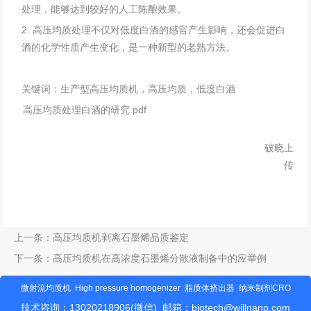
处理，能够达到较好的人工陈酿效果。
2. 高压均质处理不仅对低度白酒的感官产生影响，还会促进白
酒的化学性质产生变化，是一种新型的老熟方法。
关键词：
生产型高压均质机
，高压均质，低度白酒
高压均质处理白酒的研究.pdf
破晓上
传
上一条：
高压均质机剥离石墨烯品质鉴定
下一条：
高压均质机在高浓度石墨烯分散液制备中的应举例
微射流均质机
High pressure homogenizer
脂质体挤出器
纳米制剂CRO
技术咨询：13020218906(微信) 邮箱：
biotech@willnano.com