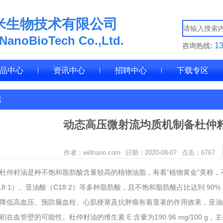
米生物技术有限公司
 NanoBioTech Co.,Ltd.
1
咨询热线:
品中心
资讯中心
招聘中心
下载专区
态
动态高压微射流均质机制备杜仲
作者：willnano.com
日期：2020-08-07
点击：
6767
杜仲籽油是种不饱和脂肪酸含量较高的植物油脂，有着“植物黄金”美称，不仅
18:1）、亚油酸（C18:2）等多种脂肪酸，且不饱和脂肪酸占比达到 90%
降低高血压、预防脑血栓、心肌梗塞及抗肿瘤有着显著的作用效果，亚油
积在血管壁的可能性。杜仲籽油的维生素 E 含量为190.96 mg/100 g