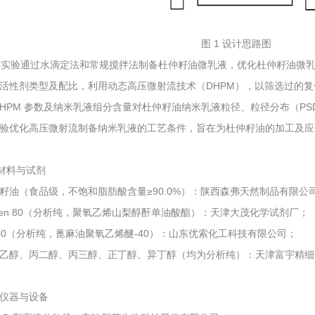
图 1 设计思路图
本实验通过水滴定法和常规搅拌法制备杜仲籽油微乳液，优化杜仲籽油微
活性剂类型及配比，利用动态高压微射流技术（DHPM），以筛选过的
DHPM 参数及纳米乳液组分含量对杜仲籽油纳米乳液粒径、粒径分布（PS
验优化高压微射流制备纳米乳液的工艺条件，旨在为杜仲籽油的加工及应
1 材料与试剂
籽油（食品级，不饱和脂肪酸含量≥90.0%）：陕西森弗天然制品有限公
een 80（分析纯，聚氧乙烯山梨醇酐单油酸酯）：天津大茂化学试剂厂；
-40（分析纯，蓖麻油聚氧乙烯醚-40）：山东优索化工科技有限公司；
乙醇、丙二醇、丙三醇、正丁醇、异丁醇（均为分析纯）：天津富宇精细
仪器与设备