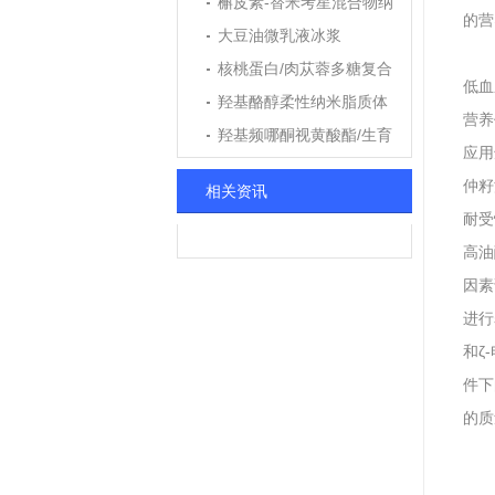
槲皮素-替米考星混合物纳
的营
米粒
大豆油微乳液冰浆
核桃蛋白/肉苁蓉多糖复合
低血
纳米颗粒
羟基酪醇柔性纳米脂质体
营养
羟基频哪酮视黄酸酯/生育
应用
酚乙酸酯纳米乳
仲籽
相关资讯
耐受
高油
因素
进行
和ζ
件下
的质