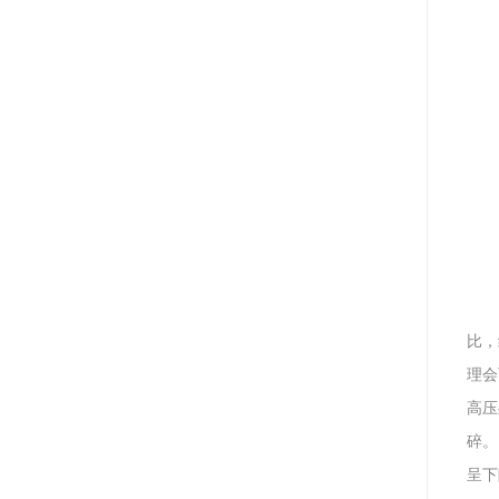
比，
理会
高压
碎。
呈下