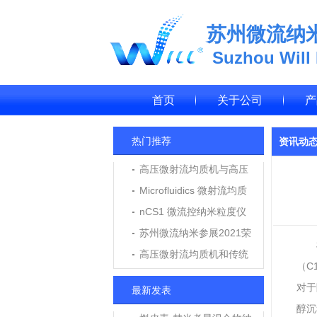
苏州微流纳
Suzhou Will
首页
关于公司
产
热门推荐
资讯动
高压微射流均质机与高压
均质机在纳米乳、脂质体
Microfluidics 微射流均质
制备中的应用与区别
机M7250维修报告
nCS1 微流控纳米粒度仪
应用于LNP脂质纳米粒粒
苏州微流纳米参展2021荣
径与浓度测定
格个人护理技术高峰论坛
高压微射流均质机和传统
（C
高压均质机用户使用评价
对于
最新发表
醇沉