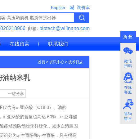
English
询价车
3020218906
biotech@willnano.com
邮箱:
折叠
在线留言
联系我们
微信
首页
>
资讯中心
>
技术日志
扫码
籽油纳米乳
在线
客服
一键分享
含有α-亚麻酸（C18:3）、油酸
咨询
，α-亚麻酸的含量也高达 60%，α-亚麻酸
留言
酸能够预防动脉粥样硬化，减少血清胆固
，主要组分为α-生育酚和γ-生育酚，具有很高