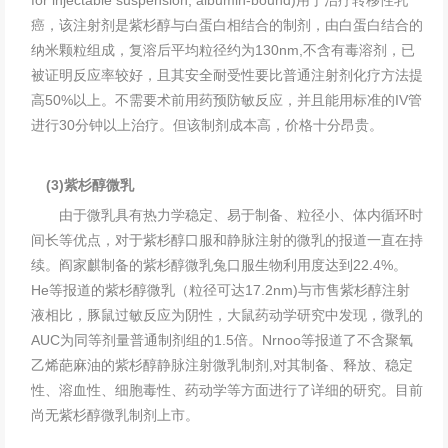
for injectable suspension, albumin-bound)用于治疗转移性乳
癌，该注射剂是紫杉醇与白蛋白相结合的制剂，由白蛋白结合的
纳米颗粒组成，复溶后平均粒径约为130nm,不含有毒溶剂，已
被证明反应率较好，且其安全耐受性要比普通注射剂化疗方法提
高50%以上。不需要术前用药预防敏反应，并且能用标准的IV管
进行30分钟以上治疗。但该制剂成本高，价格十分昂贵。
(3)紫杉醇微乳
由于微乳具有热力学稳定、易于制备、粒径小、体内循环时
间长等优点，对于紫杉醇口服和静脉注射的微乳的报道一直在持
续。阎家麒制备的紫杉醇微乳兔口服生物利用度达到22.4%。
He等报道的紫杉醇微乳（粒径可达17.2nm)与市售紫杉醇注射
液相比，豚鼠过敏反应为阴性，大鼠药动学研究中发现，微乳的
AUC为同等剂量普通制剂组的1.5倍。Nrnoo等报道了不含聚氧
乙烯葩麻油的紫杉醇静脉注射微乳制剂,对其制备、释放、稳定
性、溶血性、细胞毒性、药动学等方面进行了详细的研究。目前
尚无紫杉醇微乳制剂上市。