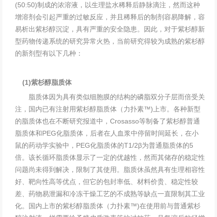
(50:50)制成的浓溶液，以生理盐水稀释后静脉滴注，然而这种
增溶剂会引起严重的过敏反应，并且稀释后的制剂容易降解，容
易析出紫杉醇沉淀，具有严重的安全隐患。因此，对于紫杉醇新
型药物传递系统的研究异常火热，当前研究得较为成熟的紫杉醇
的新剂型有以下几种：
(1)紫杉醇脂质体
脂质体
因为具有类似细胞膜的结构的磷脂双分子层而倍受关
注，国内已有注射用紫杉醇脂质体（
力扑素
™)上市。各种新型
的脂质体也在不断研究报道中，Crosasso等制备了紫杉醇普通
脂质体和PEG化脂质体，后者在人血浆中停留时间延长，在小
鼠的药动学实验中，PEG化脂质体的T1/2β为普通脂质体的5
倍。该长循环脂质体显示了一定的优越性，然而其储存的稳定性
问题尚未得到解决，限制了其使用。脂质休虽然具有生理相容性
好、靶向性高等优点，但它的包封率低、材料价贵、稳定性较
差、药物易泄漏和冷冻干燥工艺的不成熟等缺点一直限制其工业
化。国内上市的紫杉醇脂质体（力扑素™)在使用前与普通紫杉