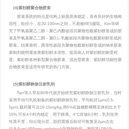
(4)紫杉醇聚合物胶束
胶束系统的特点是结构上较脂质体稳定，具有良好的生物相
容性，粒径小，在20-100nm之间，不易被RES摄取。Kim等研
究了甲氧基聚乙二醇－聚己内酣嵌段共聚物包载紫杉醇形成的胶
束及甲氧基聚乙二醇－聚D,L-乳酸嵌段共聚物包载紫杉醇形成的
胶束。结果表明，两亲性嵌段共聚物包载紫杉醇形成的纳米胶束
新制剂能明显改善紫杉醇水溶性、提高病人对紫杉醇的耐受程
度。紫杉醇各种新型聚合物胶束、混合型胶束、紫杉醇功能性聚
合物胶束是这些年研究的热门方面。
(5)紫杉醇静脉注射乳剂
Tarr等人早在80年代就开始研究紫杉醇静脉注射乳剂，当时
采用手动匀乳机制备的紫杉醇静脉乳剂，平均粒径1µm(0.5-
5µm),载药量可达10-15mg/kg,用5%右旋糖酐稀释至体积比大于
15%,可在4小时内稳定，用于静滴。4°C存放6小时，乳剂化学
性质不变，但出现分层，剧烈震摇后粒径可恢复至2µm左右
(0.8-5µm),经Swiss-webster小鼠静脉给药，测得其LD50为